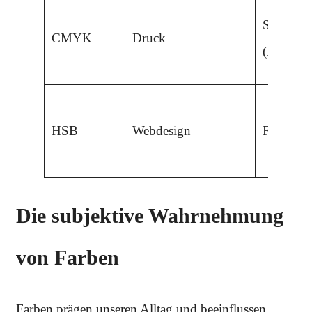
Subtrakt
CMYK
Druck
(Farbübe
HSB
Webdesign
Farbtonor
Die subjektive Wahrnehmung
von Farben
Farben prägen unseren Alltag und beeinflussen