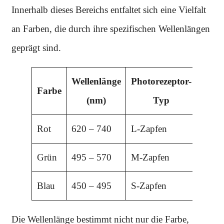
Innerhalb dieses Bereichs entfaltet sich eine Vielfalt
an Farben, die durch ihre spezifischen Wellenlängen
geprägt sind.
Wellenlänge
Photorezeptor-
Emot
Farbe
(nm)
Typ
Wi
Rot
620 – 740
L-Zapfen
Anre
Grün
495 – 570
M-Zapfen
Ausge
Blau
450 – 495
S-Zapfen
Beruh
Die Wellenlänge bestimmt nicht nur die Farbe,